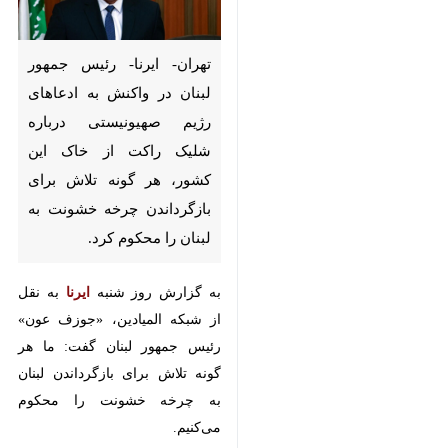
تهران- ایرنا- رئیس جمهور لبنان
در واکنش به ادعاهای رژیم
صهیونیستی درباره شلیک راکت
از خاک این کشور، هر گونه تلاش
برای بازگرداندن چرخه خشونت
به لبنان را محکوم کرد.
به گزارش روز شنبه
ایرنا
به نقل از
شبکه المیادین، «جوزف عون» رئیس
جمهور لبنان گفت: ما هر گونه تلاش
برای بازگرداندن لبنان به چرخه
×
خشونت را محکوم می‌کنیم.
♿︎
وی تصریح کرد: آنچه امروز در جنوب
×
رخ داد و آنچه از ۱۸ فوریه گذشته