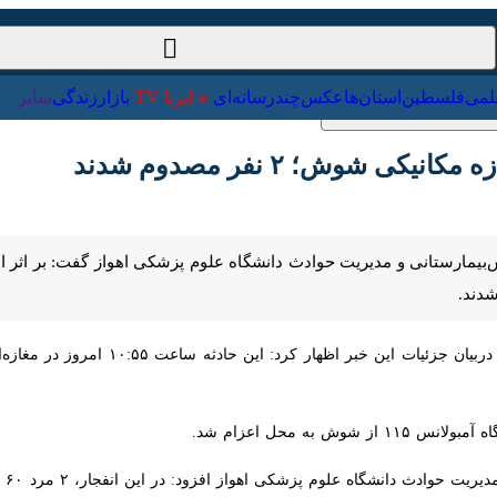
ت‌خارجی
علمی
فلسطین
استان‌ها
عکس
چندرسانه‌ای
ایرنا TV
با
 شوش؛ ۲ نفر مصدوم شدند