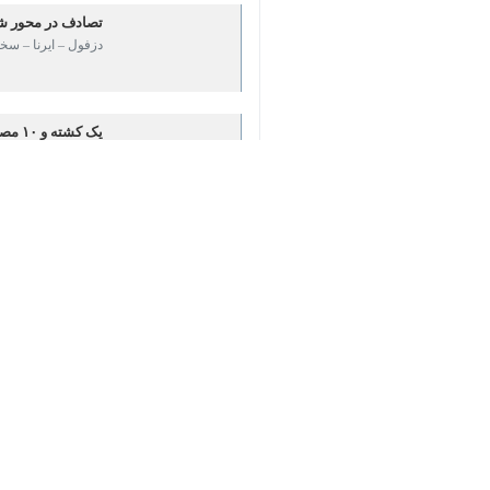
×
♿︎
و به بیمارستان منتقل شدند.
به گزارش ایرنا
، عارف شرهانی شنبه دربیان جزئیات این خبر اظهار کرد: این
وی افزود: پس از اعلام حادثه، ۲ دستگاه آمبولانس ۱۱۵ از شوش به محل اعزام شد.
اورژانس به بیمارستان نظام مافی شوش 
شرهانی خاطرنشان کرد: گزارش این حادثه در ساعت ۱۱:۵۰ به ست
به گزارش
ایرنا
، شهرستان شوش در حدود ۱۰۰ کیلومتری اهواز، مرکز استان خوزستان، قرار دارد و از طریق جاده ترانزیتی به شهرهای مهمی مانند اندیمشک و دزفول
استان‌ها
خوزستان