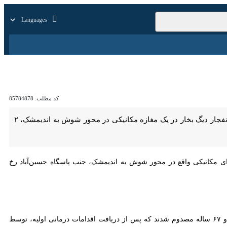
زار
زندگی
سایر
کد مطلب:
85784878