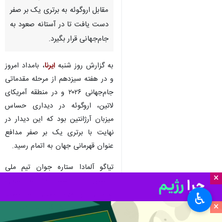
مقابل اروگوئه به برتری یک بر صفر
دست یافت تا در آستانه صعود به
جام‌جهانی قرار بگیرد.
به گزارش روز شنبه
ایرنا
، بامداد امروز
و در هفته سیزدهم از مرحله مقدماتی
جام‌جهانی ۲۰۲۶ و در منطقه آمریکای
لاتین، اروگوئه در دیداری حساس
میزبان آرژانتین بود که این دیدار در
نهایت با برتری یک بر صفر مدافع
عنوان قهرمانی جهان به اتمام رسید.
تیاگو آلمادا ستاره جوان تیم ملی
×
آرژانتین در دقیقه ۶۸ با شوتی
تماشایی و مهار نشدنی از پشت
♿︎
×
محوطه جریمه، تک گل این دیدار را
به‌ثمر رساند تا سند برتری تیمش را