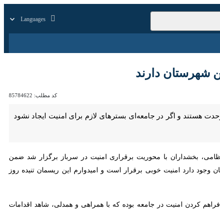
زار
زندگی
سایر
ستان دارند
کد مطلب:
85784622