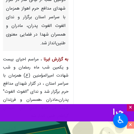
دومین شب از لیالی قدر در گلزار
شهدای مدافع حرم اهواز همزمان
با سراسر استان برگزار و ندای
الغوث الغوث پدران، مادران و
همسران شهدا در فضایی معنوی
طنین‌انداز شد.
به گزارش ایرنا
، مراسم احیای بیست
و یکمین شب ماه رمضان و شب
شهادت امیرالمؤمنین (ع) همزمان با
سراسر استان ، در گلزار شهدای مدافع
حرم برگزار شد و ندای "الغوث الغوث"
پدران،مادران ،همسران و فرزندان
×
شهدا در خانه ابدی این شهدای
گرانقدر طنین انداز شد.
♿︎
×
این مراسم با حضور گسترده