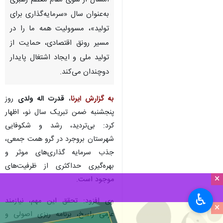
امسال از سوی مقام معظم رهبری
به‌عنوان سال «سرمایه‌گذاری برای
تولید»، مسوولیت همه ما را در
مسیر رونق اقتصادی، حمایت از
تولید ملی و ایجاد اشتغال پایدار
دوچندان می‌کند.
به گزارش ایرنا
،
قدرت اله ولدی
روز
پنجشنبه ضمن تبریک سال نو، اظهار
کرد: بی‌تردید، رشد و شکوفایی
شهرستان بروجرد در گرو همت جمعی،
جذب سرمایه‌ گذاری‌های موثر و
بهره‌گیری حداکثری از ظرفیت‌های
×
موجود است.
♿︎
وی افزود: تحقق این مهم، نیازمند
×
عزمی راسخ، برنامه‌ ریزی اصولی و