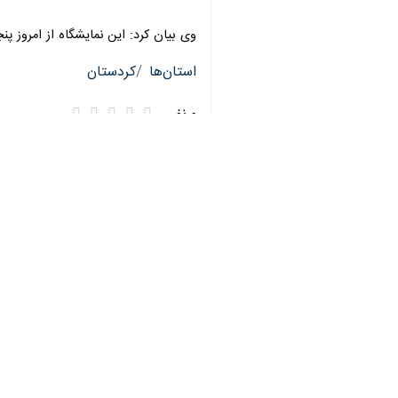
وی بیان کرد: این نمایشگاه از امروز پنجشنبه ۳۰ اسفند تا ١٥ فروردین ۱۴۰۴ از ساعت ٩ تا ۱۳ و ١٥ تا ١٩ پذیرای بازدید 
استان‌ها
کردستان
♿︎
۰ نفر
برچسب‌ها
گردشگری
کردستان
سنندج
افتتاح نمایشگاه
اخبار مرتبط
۲۹ مدرسه در سنندج آماده اسکان مسافران نوروزی است
سنندج- ایرنا- فرماندار سنندج از تجهیز ۲۹ مدرسه و ۲۳۰ ا