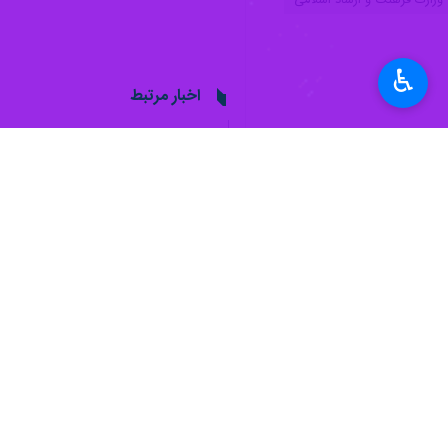
وزارت فرهنگ و ارشاد اسلامی
♿︎
اخبار مرتبط
پیشنهادهای هوش مص
تهران- ایرنا- از «هوش
امام جمعه کرج:
سال جدید تلاش ها ب
کرج - ایرنا - نماینده
نظر شما