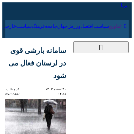
۱۶ مرداد ۱۴۰۵
عناوین‌
سیاست
اقتصاد
ورزش
جهان
جامعه
فرهنگ
سیا
سامانه بارشی قوی در
لرستان فعال می شود
۳۰ اسفند ۱۴۰۳،
کد مطلب:
85783447
۱۴:۵۸
خرم آباد_ ایرنا_ اداره کل