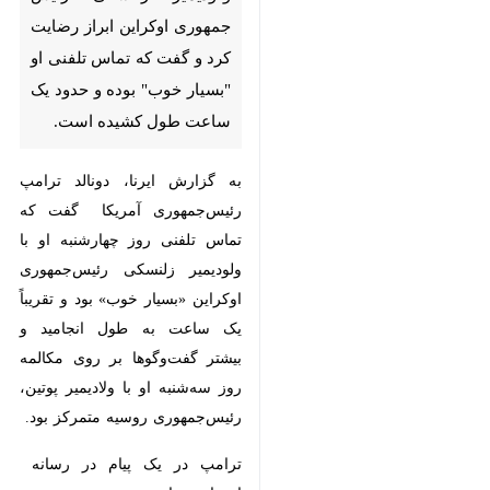
رضایت کرد و گفت که تماس
تلفنی او "بسیار خوب" بوده و
حدود یک ساعت طول کشیده
است.
به گزارش ایرنا، دونالد ترامپ
رئیس‌جمهوری آمریکا گفت که تماس
تلفنی روز چهارشنبه او با ولودیمیر
زلنسکی رئیس‌جمهوری اوکراین «بسیار
خوب» بود و تقریباً یک ساعت به
طول انجامید و بیشتر گفت‌وگوها بر
روی مکالمه روز سه‌شنبه او با ولادیمیر
پوتین، رئیس‌جمهوری روسیه متمرکز
بود.
♿︎
×
ترامپ در یک پیام در رسانه اجتماعی
او موسوم به تروث سوشیال نوشت: "