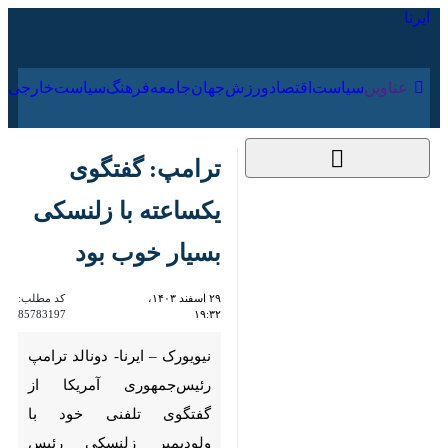
۱۷ مرداد ۱۴۰۵
عناوین‌
سیاست
اقتصاد
ورزش
جهان
جامعه
فرهنگ
ترامپ: گفتگوی
یکساعته با زلنسکی
بسیار خوب بود
۲۹ اسفند ۱۴۰۳، ۱۹:۳۲
کد مطلب:
85783197
نیویورک – ایرنا- دونالد ترامپ
رئیس‌جمهوری آمریکا از گفتگوی
تلفنی خود با ولودیمیر زلنسکی
رئیس جمهوری اوکراین ابراز