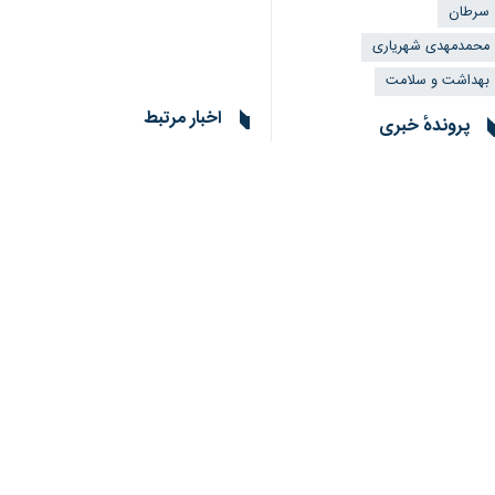
سرطان
محمدمهدی شهریاری
بهداشت و سلامت
اخبار مرتبط
پروندهٔ خبری
هشت هزار بیمار سرطا
نسخه‌های علاج‌بخش دولت
برای ارتقای سلامت در خراسان
بجنورد- ایرنا- رییس 
شمالی
رییس دانشکده علوم‌پ
بیماران سرطانی اسفر
بجنورد- ایرنا- رییس دانشکده علوم‌پز
پاسخ دولت به مطالبه
بجنورد- ایرنا- بیمار