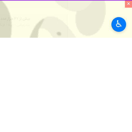
×
بیش از ۴۷ هزار عدد انواع مواد محترقه غیرمجاز در هرمزگان کشف شد
♿︎
بندرعباس - ایرنا - فرمانده انتظامی
کامیون فشفشه و موا
بندرعباس- ایرنا- فرم
نظر شما