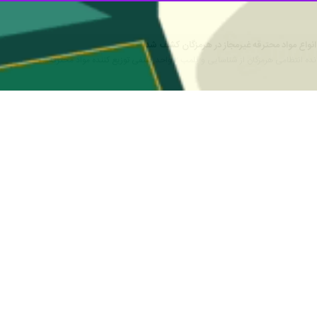
 هرمزگان از شناسایی و پلمب ۲ واحد صنفی توزیع کننده مواد محترقه…
دمحترقه در بندرلنگه متوقف شد
انده انتظامی هرمزگان از کشف محموله بزرگ فشفشه و مواد و وسایل آتش‌زا از…