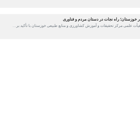
، سازمان هواشناسی خوزستان چهارشنبه 
یط تا عصر همان روز ادامه خواهد داشت.
ق جنوب غرب، غرب، شرق و مرکز استان پیش‌بینی شده و پدیده گردوخاک محلی
 افزایش غلظت آلاینده‌های گرد و غبار شود.
راد دارای بیماری‌های تنفسی، سالمندان و کودکان از تردد غیرضروری خوددا