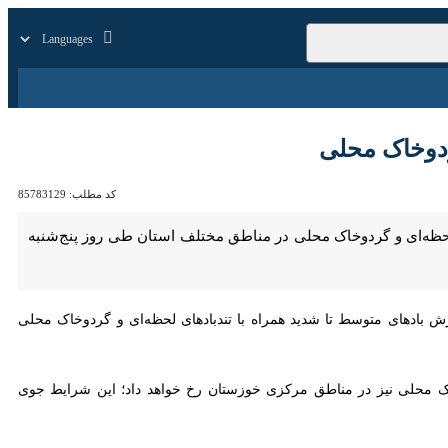
زار
زندگی
سایر
اک محلی
کد مطلب:
85783129