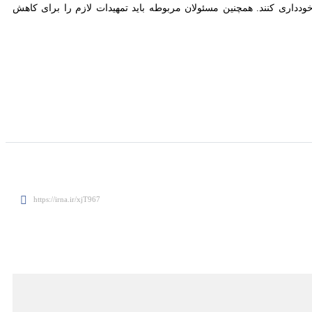
اهواز- ایرنا- سازمان هواشناسی خوزستان با صدور هشدار سطح نارنجی از وزش باد شدید همراه با تندباد لحظه‌ای و گردوخاک محلی در مناطق مختلف استان طی روز پنج‌شنبه ۳۰ اسفندماه