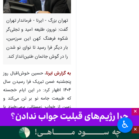
تهران بزرگ - ایرنا - فرماندار تهران
گفت: نوروز، طلیعه‌ امید و تجلی‌گر
شکوه فرهنگ کهن این سرزمین،
بار دیگر فرا رسید تا نوای نو شدن
را در گوش جانمان طنین‌انداز کند.
به گزارش ایرنا
، حسین خوش‌اقبال روز
پنجشنبه ضمن تبریک فرا رسیدن سال
۱۴۰۴ اظهار کرد: در این ایام خجسته
که طبیعت جامه‌ نو بر تن می‌کند و
زمین از خواب زمستانی برمی‌خیزد با
×
بهار قرآن و ماه مبارک رمضان حسن
♿︎
تقارن پیدا کرده است، گویی روزگار
×
عزم کرده تا به ما درس صبر، پایداری