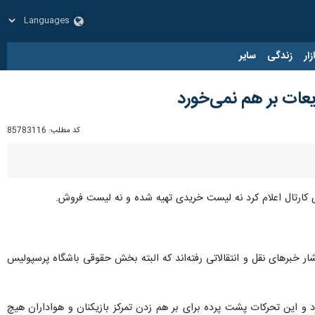
زار
زندگی
سایر
ایعات بر هم نمی‌خورد
کد مطلب:
85783116