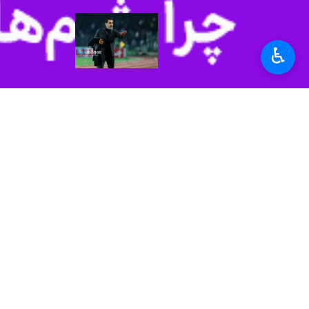
♿︎
تهران- ایرنا- باشگاه پرسپولیس در اط