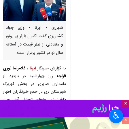
شهرری - ایرنا - وزیر جهاد
کشاورزی گفت:اکنون بازار پر رونق
و متعادلی از نظر قیمت در آستانه
سال نو در کشور برقرار است.
به گزارش خبرنگار
ایرنا
،
غلامرضا نوری
قزلجه
روز چهارشنبه در بازدید از
دامداری صابری در بخش کهریزک
شهرستان ری در جمع خبرنگاران اظهار
داشت:در روزهای تعطیل آخر سال
×
فعالیت های کشاورزی و دامداری
♿︎
تعطیلی وجود ندارد و ۲۴ ساعته و
×
شبانه روز و هر لحظه این واحدها