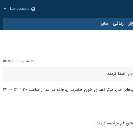
زار
زندگی
سایر
کد مطلب:
85783085
، افزود: همزمان با ایام نوروز و ماه مبارک رمضان به‌ویژه شب‌های قدر، مرکز اهدای خون حضرت روح‌الله در قم از ساعت ۱۹:۳۰ تا ۲۴:۰۰