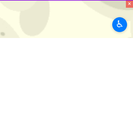
×
♿︎
اهواز- ایرنا- سرپرست اداره کل آموزش و پرورش خوزستان گفت: ۴۳ پایگاه و ۶۶۰ مدرسه در استان برای اسکا
به گزارش ایرنا
،
ناصر علی‌فر
چهارشنبه در
نوروزی از نقاط مختلف کشور خاطره خوبی 
وی با تاکید بر اهمیت تکریم فرهنگیان و 
از عوامل اجرایی در استان آماده استقبا
استان‌ها
خوزستان
۰ نفر
برچسب‌ها