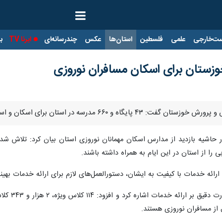
ت‌خارجی
علمی
فلسطین
استان‌ها
عکس
چندرسانه‌ای
ایرنا TV
با