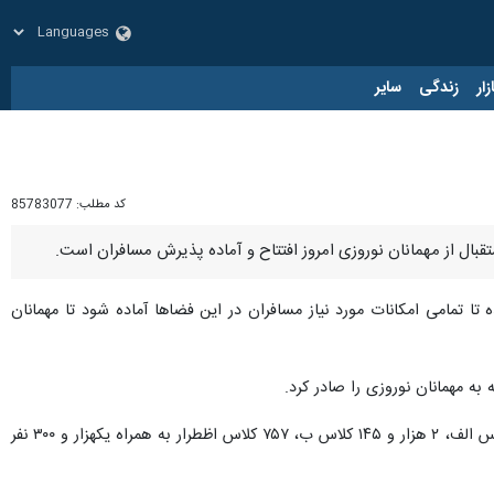
زار
زندگی
سایر
کد مطلب:
85783077