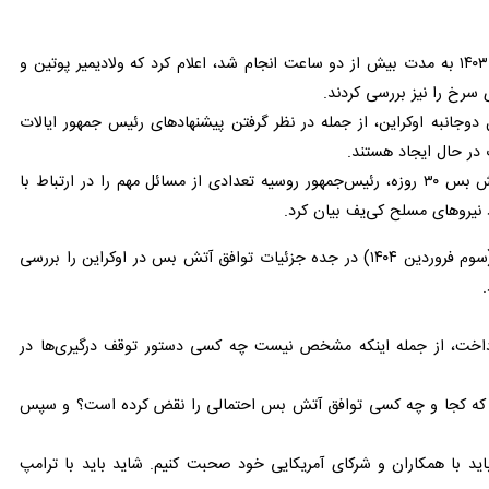
پیش از این، کرملین در گزارشی از دومین تماس تلفنی رؤسای‌جمهور روسیه و آمریکا که عصر سه‌شنبه ۲۸ اسفندماه ۱۴۰۳ به مدت بیش از دو ساعت انجام شد، اعلام کرد که ولادیمیر پوتین و دونالد
نیز بررسی کردند.
به اوکراین، از جمله در نظر گرفتن پیشنهادهای رئیس جمهور ایالات متحده
ایجاد هستند.
کرملین همچنین اعلام کرد که در این تماس تلفنی و در چارچوب ابتکار رئیس جمهور ایالات متحده برای برقراری آتش بس ۳۰ روزه، رئیس‌جمهور روسیه تعدادی از مسائل مهم را در ارتباط با
یروهای مسلح کی‌یف بیان کرد.
پیش از این، استیو ویتکاف فرستاده ویژه دونالد ترامپ رئیس جمهور آمریکا گفته بود که طرفین در ۲۳ مارس ۲۰۲۵ (سوم فروردین ۱۴۰۴) در جده جزئیات توافق آتش بس در اوکراین را بررسی
تش‌بس موقت پرداخت، از جمله اینکه مشخص نیست چه کسی دستور توقف درگیری‌ها در اوکراین
که کجا و چه کسی توافق آتش بس احتمالی را نقض کرده است؟ و سپس چه
اید با همکاران و شرکای آمریکایی خود صحبت کنیم. شاید باید با ترامپ