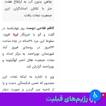
چاهی بدون آب به ارتفاع هفت
متر با تلاش امدادگران این
جمعیت نجات یافت.
کاظم فلاحی دوست
روز چهارشنبه در
گفت و گو با خبرنگار
ایرنا
افزود:
سقوط این مرد ۳۸ساله در چاه ساعت
۱۳امروز در روستای فیروز آباد
شهرستان بویراحمد به مرکز امداد و
نجات جمعیت هلال احمر کهگیلویه و
بویراحمد گزارش شد.
وی با اشاره به اینکه نجات این
مصدوم که ضمن شکستگی دست و پا
از ناحیه سر، گردن و صورت دچار
♿︎
×
آسیب شده بود،بسیار سخت بود از
امدادگران هلال احمر استان که با