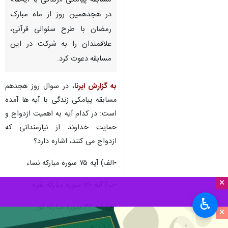
مسابقه پیامکی «زندگی با آیه‌ها»
در هجدهمین روز از ماه مبارک
رمضان با طرح سئوالی قرآنی،
علاقمندان را به شرکت در این
مسابقه دعوت کرد.
به گزارش ایرنا
، در سوال روز هجدهم
مسابقه پیامکی زندگی با آیه ها آمده
است: در کدام آیه به اهمیت ازدواج و
حمایت خداوند از نیازمندانی که
ازدواج می کنند، اشاره دارد؟
▪️الف) آیه ۷۵ سوره مبارکه نساء
×
▪️ب) آیه ۱۲۰ سوره مبارکه بقره
♿︎
▪️ج) آیه ۳۲ سوره مبارکه نور
×