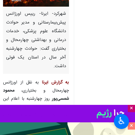
شهرکرد- ایرنا- رییس اورژانس
پیش‌بیمارستانی و مدیر حوادث
دانشگاه علوم پزشکی، خدمات
درمانی و بهداشتی چهارمحال و
بختیاری گفت: حوادث چهارشنبه
آخر سال در استان یک فوتی
داشت.
به گزارش ایرنا
به نقل از اورژانس
چهارمحال و بختیاری،
محمود
شمسی‌پور
روز چهارشنبه با اعلام این
خبر افزود: در حوادث چهارشنبه‌سوری
×
استان یک جوان ۱۶ ساله فوت کرد و
♿︎
۱۸ نفر دیگر نیز مصدوم شدند.
×