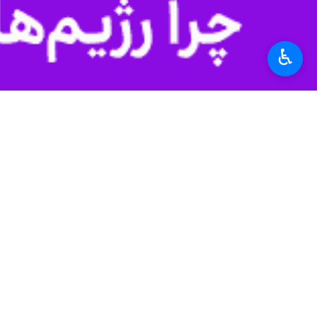
آیین‌های چهارشنبه آ
زنجان - ایرنا - استان
♿︎
سرپرست اورژانس است
قطع عضو از آسیب‌ه
زنجان -ایرنا- سرپرست
نظر شما