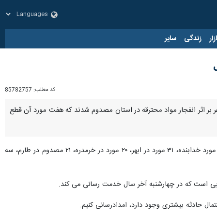
زار
زندگی
سایر
کد مطلب:
85782757
-ایرنا- سرپرست اورژانس استان زنجان گفت: بر اساس آمار نهایی، در حوادث چهارشنبه سوری امسال، ۲۱۲ نفر بر اثر انفجار مواد محترقه در استان مصدوم شدند که هفت مورد آن قطع
افزود: از مجموع کل مصدومان، ۱۰۸ مورد در زنجان، ۱۶ مورد خدابنده، ۳۱ مورد در ابهر، ۲۰ مورد در خرمدره، ۲۱ مصدوم در طارم، سه
مال حادثه بیشتری وجود دارد، امدادرسانی کنیم.