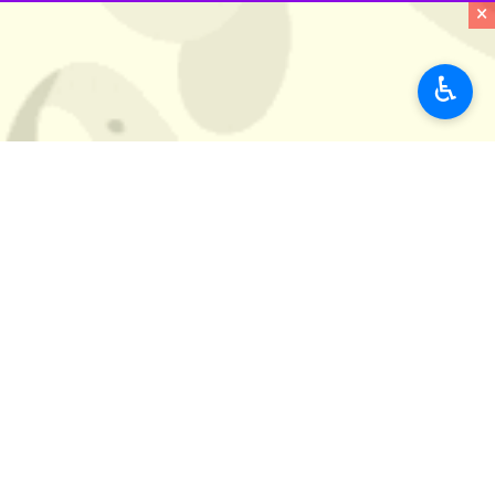
×
عکس آرشیوی است
♿︎
کرمان- ایرنا- رییس اورژانس استان ک
دست و پا دچار سوختگی شده است.
دکتر سید محمد صابری شامگاه سه‌شنبه د
وی تصریح کرد: سوختگی این نوجوان تقریبا ۳۰ درصد و در ناحیه ۲ پا و 
رییس اورژانس کرمان اظهار داشت: این فر
وی گفت: تاکنون از سایر مناطق استان ک
استان‌ها
کرمان
۰ نفر