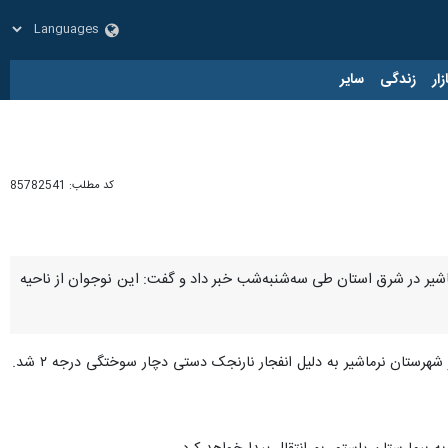
زار
زندگی
سایر
کد مطلب:
85782541