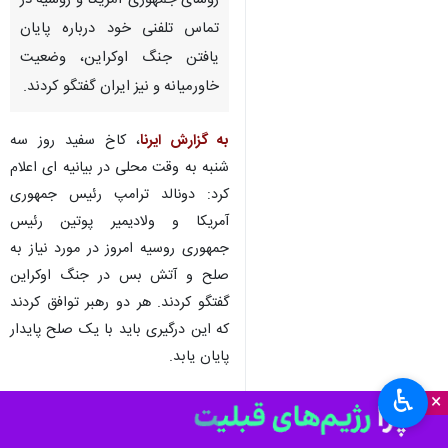
نیویورک – ایرنا- کاخ سفید اعلام
کرد دونالد ترامپ و ولادیمیر پوتین
روسای جمهوری آمریکا و روسیه در
تماس تلفنی خود درباره پایان
یافتن جنگ اوکراین، وضعیت
خاورمیانه و نیز ایران گفتگو کردند.
به گزارش ایرنا
، کاخ سفید روز سه
شنبه به وقت محلی در بیانیه ای اعلام
کرد: دونالد ترامپ رئیس جمهوری
آمریکا و ولادیمیر پوتین رئیس
♿︎
جمهوری روسیه امروز در مورد نیاز به
×
صلح و آتش بس در جنگ اوکراین