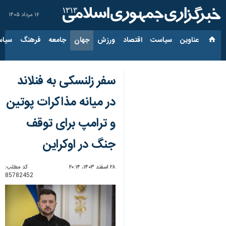
۱۶ مرداد ۱۴۰۵
عناوین‌
سیاست
اقتصاد
ورزش
جهان
جامعه
فرهنگ
سیاس
سفر زلنسکی به فنلاند
در میانه مذاکرات پوتین
و ترامپ برای توقف
جنگ در اوکراین
۲۸ اسفند ۱۴۰۳، ۲۰:۱۴
کد مطلب:
85782452