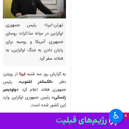
تهران-ایرنا- رئیس جمهوری
اوکراین در میانه مذاکرات روسای
جمهوری آمریکا و روسیه برای
پایان دادن به جنگ اوکراین، به
فنلاند سفر کرد.
به گزارش روز سه شنبه
ایرنا
از رویترز،
دفتر
«الکساندر اشتوب»
رئیس
جمهوری فنلاند اعلام کرد
«ولودیمیر
زلنسکی»
رئیس جمهوری اوکراین وارد
این کشور شده است.
♿︎
×
براساس این گزارش، قرار است
زلنسکی در روز چهارشنبه با اشتوب