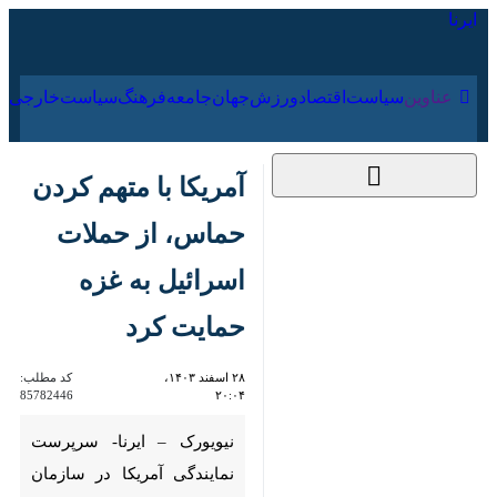
۱۷ مرداد ۱۴۰۵
عناوین‌
سیاست
اقتصاد
ورزش
جهان
جامعه
فرهنگ
آمریکا با متهم کردن
حماس، از حملات
اسرائیل به غزه حمایت
کرد
۲۸ اسفند ۱۴۰۳، ۲۰:۰۴
کد مطلب:
85782446
نیویورک – ایرنا- سرپرست
نمایندگی آمریکا در سازمان ملل در