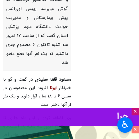
و محلات کلانشهر کرمانشاه به
گوش می‌رسد رییس اورژانس
پیش بیمارستانی و مدیریت
حوادث دانشگاه علوم پزشکی
استان گفت که از ساعت ۱۷ امروز
سه شنبه تاکنون ۶ مصدوم جدی
داشتیم که یک نفر آنها قطع عضو
شد.
مسعود قلعه‌ سفیدی
در گفت و گو با
خبرنگار
ایرنا
افزود: این مصدومان در
سنین ۶ تا ۱۸ سال قرار دارند و یک نفر
از آنها دختر است.
×
وی اضافه کرد: از اول ماه جاری تا
♿︎
ساعت ۱۷ امروز سه شنبه ۲۸ اسفندماه
×
نیز ۵۷ نفر بر اثر آتش بازی های آخر