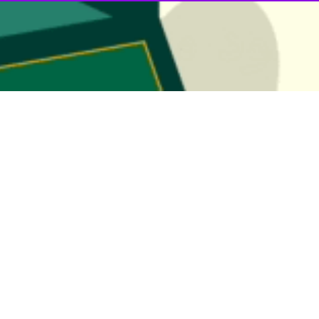
ن، سرپل ذهاب و گیلانغرب در مجلس شورای اسلامی از کمک یک هزار میلیارد تو
ا این اقدام انصافا سنگ تمام گذاشت.
صر سه شنبه در آیین تودیع و معارفه مدیرعامل منطقه آزاد تجاری - صنعتی
زلزله ابلاغ شده که انتظار است بانک ها همکاری کنند و در این رابطه از تلاش
 امهال و بخشودگی جرایم دیرکرد وام ها توسط دولت تصویب شد اما در این مد
 داریم همکاری کنند.