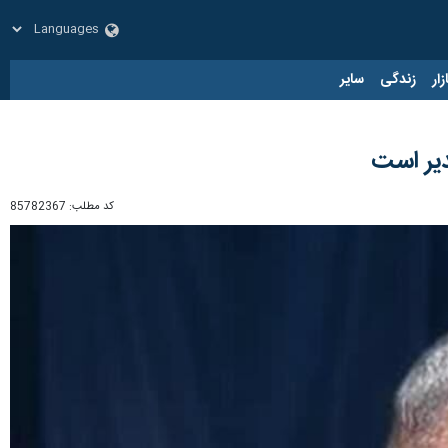
زار
زندگی
سایر
دیر است
کد مطلب:
85782367