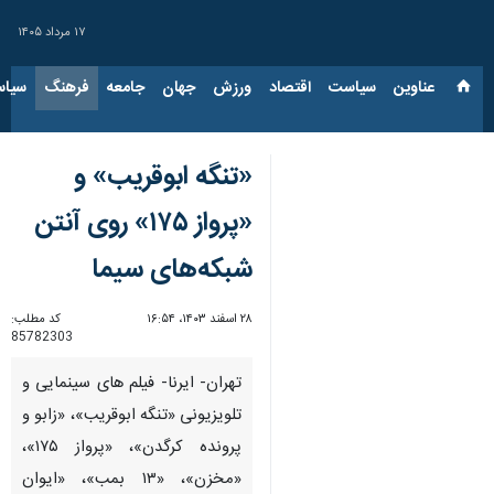
۱۷ مرداد ۱۴۰۵
عناوین‌
سیاست
اقتصاد
ورزش
جهان
جامعه
فرهنگ
سیاس
«تنگه ابوقریب» و
«پرواز ۱۷۵» روی آنتن
شبکه‌های سیما
۲۸ اسفند ۱۴۰۳، ۱۶:۵۴
کد مطلب:
85782303
تهران- ایرنا- فیلم های سینمایی و
تلویزیونی «تنگه ابوقریب»، «زابو و
پرونده کرگدن»، «پرواز ۱۷۵»،
«مخزن»، «۱۳ بمب»، «ایوان