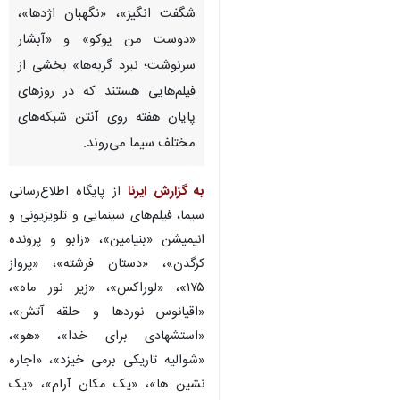
شگفت انگیز»، «نگهبان اژدها»،
«دوست من یوکو» و «آبشار
سرنوشت؛ نبرد گربه‌ها» بخشی از
فیلم‌هایی هستند که در روزهای
پایان هفته روی آنتن شبکه‌های
مختلف سیما می‌روند.
به گزارش ایرنا
از پایگاه اطلاع‌رسانی
سیما، فیلم‌های سینمایی و تلویزیونی و
انیمیشن «بنیامین»، «زابو و پرونده
کرگدن»، «دستان فرشته»، «پرواز
۱۷۵»، «لوراکس»، «زیر نور ماه»،
«اقیانوس نوردها و حلقه آتش»،
«استشهادی برای خدا»، «هو»،
«شوالیه تاریکی برمی خیزد»، «اجاره
نشین ها»، «یک مکان آرام»، «یک