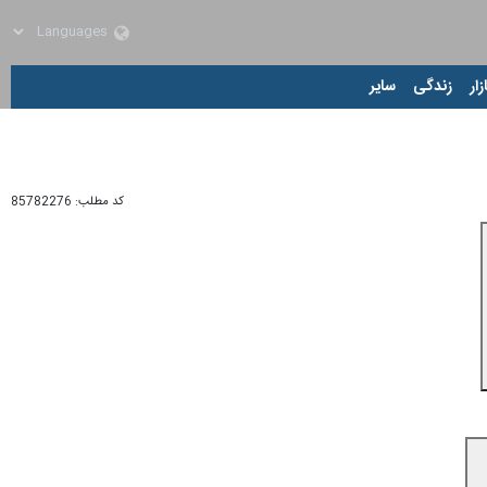
زار
زندگی
سایر
کد مطلب:
85782276