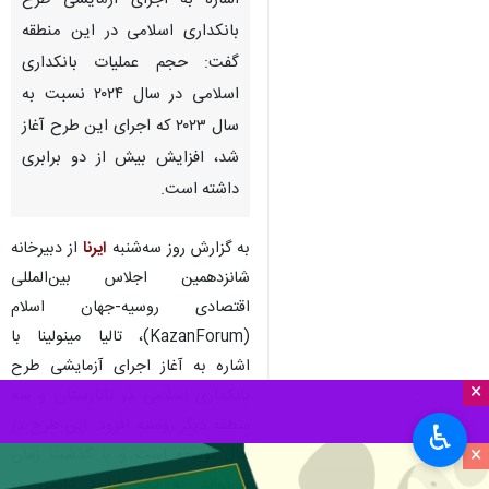
اشاره به اجرای آزمایشی طرح
بانکداری اسلامی در این منطقه
گفت: حجم عملیات بانکداری
اسلامی در سال ۲۰۲۴ نسبت به
سال ۲۰۲۳ که اجرای این طرح آغاز
شد، افزایش بیش از دو برابری
داشته است.
به گزارش روز سه‌شنبه
ایرنا
از دبیرخانه
شانزدهمین اجلاس بین‌المللی
اقتصادی روسیه-جهان اسلام
(KazanForum)، تالیا مینولینا با
اشاره به آغاز اجرای آزمایشی طرح
×
بانکداری اسلامی در تاتارستان و سه
منطقه دیگر روسیه افزود: این طرح در
♿︎
×
حال توسعه است و با گذشت زمان
می‌تواند به یک فرایند دائمی در