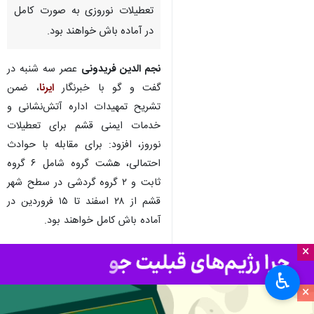
تعطیلات نوروزی به صورت کامل
در آماده باش خواهند بود.
نجم الدین فریدونی
عصر سه شنبه در
گفت و گو با خبرنگار
ایرنا
، ضمن
تشریح تمهیدات اداره آتش‌نشانی و
خدمات ایمنی قشم برای تعطیلات
نوروز، افزود: برای مقابله با حوادث
احتمالی، هشت گروه شامل ۶ گروه
ثابت و ۲ گروه گردشی در سطح شهر
قشم از ۲۸ اسفند تا ۱۵ فروردین در
آماده باش کامل خواهند بود.
×
وی ادامه داد: کارکنان این گروه های
آتش نشان در محورهای مواصلاتی
♿︎
خروجی و ورودی شهر قشم و اسکله
×
های لافت و پل استقرار کامل دارند و