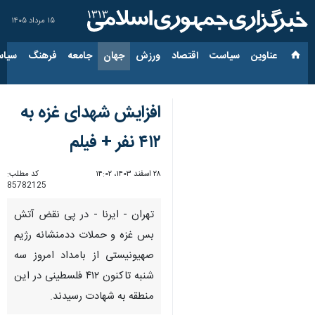
۱۵ مرداد ۱۴۰۵
عناوین‌
سیاست
اقتصاد
ورزش
جهان
جامعه
فرهنگ
سیاس
افزایش شهدای غزه به
۴۱۲ نفر + فیلم
۲۸ اسفند ۱۴۰۳، ۱۴:۰۲
کد مطلب:
85782125
تهران - ایرنا - در پی نقض آتش
بس غزه و حملات ددمنشانه رژیم
صهیونیستی از بامداد امروز سه
شنبه تاکنون ۴۱۲ فلسطینی در این
منطقه به شهادت رسیدند.