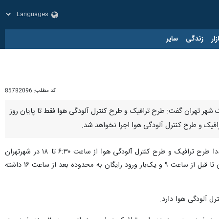
زار
زندگی
سایر
کد مطلب:
85782096