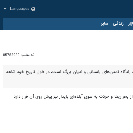
زار
زندگی
سایر
کد مطلب:
85782089