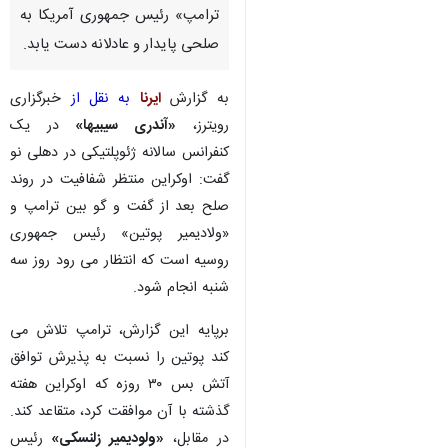
تهران-ایرنا- وزیر خارجه اوکرین
امروز سه شنبه گفت که کشورش
مانع توافق صلح با روسیه نیست و
می تواند به رهبری «دونالد
ترامپ» رئیس جمهوری آمریکا به
صلحی پایدار و عادلانه دست یابد.
به گزارش
ایرنا
به نقل از
خبرگزاری
رویترز،
«آندری سیبیها»
در یک
کنفرانس سالانه ژئوپلتیکی در دهلی نو
گفت: اوکراین منتظر شفافیت در روند
صلح بعد از گفت و گو بین ترامپ و
«ولادیمیر پوتین» رئیس جمهوری
روسیه است که انتظار می رود روز سه
♿︎
×
شنبه انجام شود.