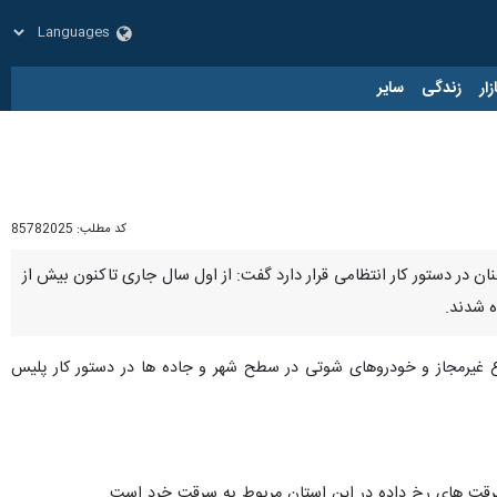
زار
زندگی
سایر
کد مطلب:
85782025