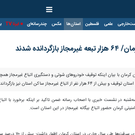
ت‌خارجی
علمی
فلسطین
استان‌ها
عکس
چندرسانه‌ای
ایرنا TV
با