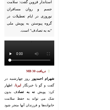
گفت: سلامت جسم و روان
مسافران نوروزی در ایام تعطیلات
در گروه پیوستن به پویش ملی "نه
به تصادف" است.
دریافت
30 MB
شهرام احمدپور
روز چهارشنبه در گفت
و گو با خبرنگار
ایرنا
، اظهار کرد: پویش
نه به تصاد
ف بدون شک می تواند به
حفظ سلامت خانواده‌ها و فرزندان آنها
منجر شود و همچنین می‌تواند در
سفرهای نوروزی ۱۴۰۴ لحظات خاطره