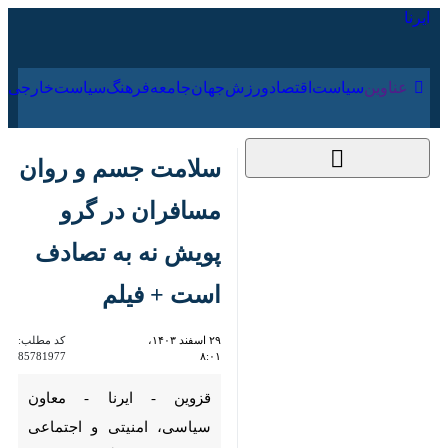
۱۶ مرداد ۱۴۰۵
عناوین‌
سیاست
اقتصاد
ورزش
جهان
جامعه
فرهنگ
سیاس
سلامت جسم و روان
مسافران در گرو پویش
نه به تصادف است +
فیلم
۲۹ اسفند ۱۴۰۳، ۸:۰۱
کد مطلب:
85781977
قزوین - ایرنا - معاون سیاسی،
امنیتی و اجتماعی استاندار قزوین