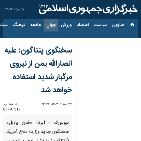
۱۷ مرداد ۱۴۰۵
عناوین‌
سیاست
اقتصاد
ورزش
جهان
جامعه
فرهنگ
سیاس
سخنگوی پنتاگون: علیه
انصارالله یمن از نیروی
مرگبار شدید استفاده
خواهد شد
۲۷ اسفند ۱۴۰۳، ۲۳:۲۴
کد مطلب:
85781517
نیویورک - ایرنا- «شان پارنل»
سخنگوی جدید وزارت دفاع آمریکا