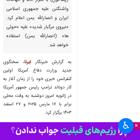
(پنتاگون) با تکرار ادعا و اتهامات
واشنگتن علیه جمهوری اسلامی
ایران و انصارالله یمن اعلام کرد:
«نیروی مرگبار شدید» علیه «حوثی
ها» (انصارالله یمن) استفاده
خواهد شد.
به گزارش خبرنگار
ایرنا
، سخنگوی
جدید وزارت دفاع آمریکا اولین
کنفرانس خبری خود را از زمان آغاز به
کار دونالد ترامپ رئیس جمهور آمریکا
در ژانویه امروز دوشنبه به وقت محلی
برابر با ۱۷ مارس ۲۰۲۵ و ۲۷ اسفند
۱۴۰۳ برگزار کرد.
♿︎
×
شان پارنل، سخنگوی پنتاگون مدعی
شد که دولت ترامپ «صلح از طریق