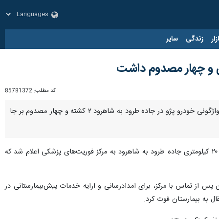
زار
زندگی
سایر
کد مطلب:
85781372