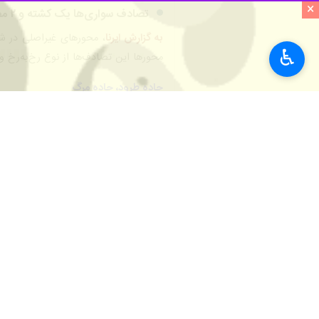
×
♿︎
گذاشت.
مهسا عظیمی شامگاه دوشنبه در گفت و گ
در این حادثه، زن ۳۵ ساله در صحنه حادثه جان باخت.
وی با اشاره به اینکه آمبولانس‌ اورژان
محل حاضر شدند، ابراز کرد: یکی از مصدومان حادثه که مردی ۴۵ ساله بود باوجود تلاش کارکن
عظیمی به انتقال چهار مصدوم این حادث
بیشتر بخوانید
واژگونی ۲ خودرو در شاهرود یک کشته و هفت مصدوم داشت
شبانگاه خبر ایرنا استان سمنان/ بیس