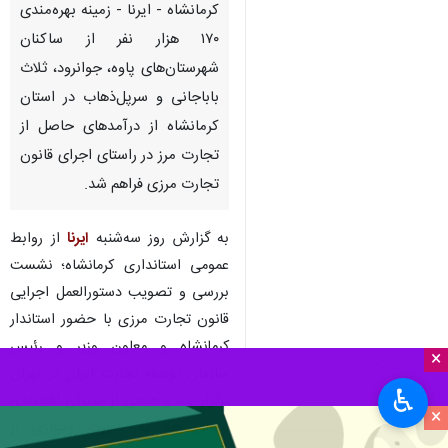
کرمانشاه - ایرنا - زمینه بهره‌مندی
۱۷۰ هزار نفر از ساکنان
شهرستان‌های پاوه، جوانرود، ثلاث
باباجانی و سرپل‌ذهاب در استان
کرمانشاه از درآمدهای حاصل از
تجارت مرز در راستای اجرای قانون
تجارت مرزی فراهم شد.
به گزارش روز سه‌شنبه
ایرنا
از روابط
عمومی استانداری کرمانشاه؛ نشست
بررسی و تصویب دستورالعمل اجرایی
قانون تجارت مرزی با حضور استاندار
کرمانشاه و ﻣﻌﺎﻭﻥ ﻭﺯﯾﺮ ﻭ ﺭﺋﯿﺲ
×
ﺳﺎﺯﻣﺎﻥ ﺗﻮﺳﻌﻪ ﺗﺠﺎﺭﺕ ﺍﯾﺮﺍﻥ در تهران
♿︎
برگزار شد و جمعی از مدیران اقتصادی
×
استان هم به صورت وبیناری از