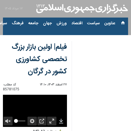
۱۷ مرداد ۱۴۰۵
عناوین‌
سیاست
اقتصاد
ورزش
جهان
جامعه
فرهنگ
سیاس
فیلم| اولین بازار بزرگ
تخصصی کشاورزی
کشور در گرگان
۲۷ اسفند ۱۴۰۳، ۱۴:۱۰
کد مطلب:
85781075
Unmute
Settings
PIP
Enter
Download