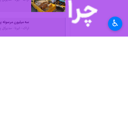
♿︎
سه میلیون مرسوله پ
اراک - ایرنا - مدیرکل پس
نظر شما
*
لطفا متن تصویر را در جعبه متن وارد کنید