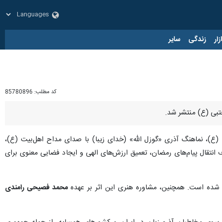
زار
زندگی
سایر
کد مطلب:
85780896