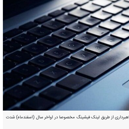
 کلاهبرداری از طریق لینک فیشینگ مخصوصا در اواخر سال (اسفندماه) شدت