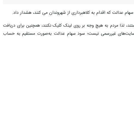
ام عدالت که اقدام به کلاهبرداری از شهروندان می‌ کنند، هشدار داد.
ند، لذا مردم به هیچ وجه بر روی لینک کلیک نکنند، همچنین برای دریافت
 به سایت‌های غیررسمی نیست؛ سود سهام عدالت به‌صورت مستقیم به حساب
رییس پلیس فتا استان یزد افزود: روند کلاهبرداری از طریق لینک فیشینگ مخصوصا در اواخر سال شدت بیشتری گرفته و این مبالغ در مجموع به بیش از ۱۰۰ میلیارد ریال رسیده است لذا تقاضا
 ناشناس مطلقا خودداری فرمایند.
وی خاطرنشان کرد: شهروندان در صورت اطلاع از هرگونه فعالیت مجرمانه در فضای مجازی موضوع را از طریق نشانی پلیس فتا به آدرس https://fata.gov.ir بخش ارتباطات مردمی و یا با
محمدحسین فلاح تفتی