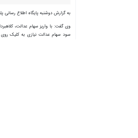
به گزارش دوشنبه پایگاه اطلاع رسانی پل
♿︎
وی گفت: با واریز سهام عدالت، کلاهبر
سود سهام عدالت نیازی به کلیک روی ل
×
×
اعلام‌شده توسط مشمولان واریز می‌شود.
میگردد شهروندان محترم با در نظر گرفت
شماره تلفن ۰۹۶۳۸۰ با کارشناسان ما در ارتباط باشند.
استان‌ها
یزد
۱ نفر
برچسب‌ها