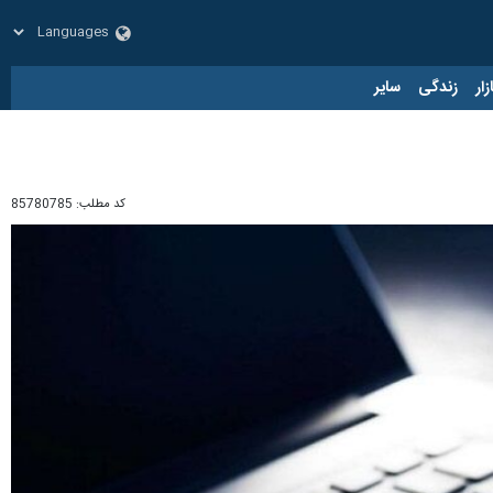
زار
زندگی
سایر
کد مطلب:
85780785