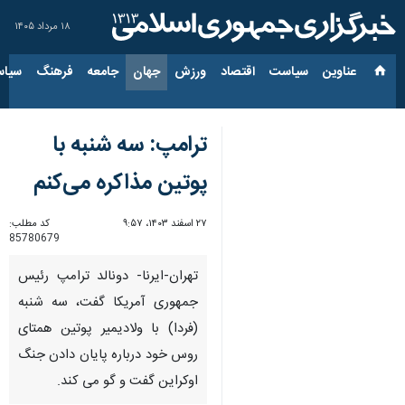
۱۸ مرداد ۱۴۰۵
عناوین‌
سیاست
اقتصاد
ورزش
جهان
جامعه
فرهنگ
سیاس
ترامپ: سه شنبه با
پوتین مذاکره می‌کنم
۲۷ اسفند ۱۴۰۳، ۹:۵۷
کد مطلب:
85780679
تهران-ایرنا- دونالد ترامپ رئیس
جمهوری آمریکا گفت، سه شنبه
(فردا) با ولادیمیر پوتین همتای
روس خود درباره پایان دادن جنگ
اوکراین گفت و گو می کند.