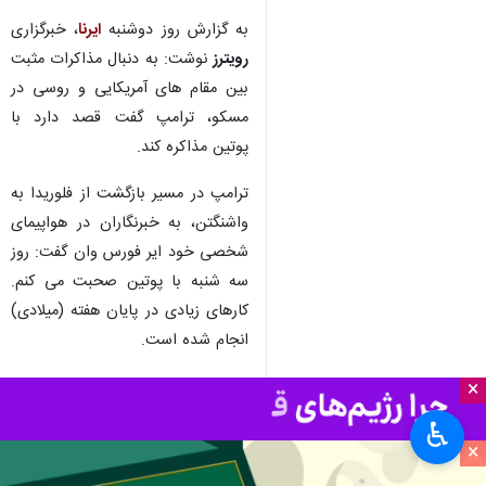
به گزارش روز دوشنبه
ایرنا
، خبرگزاری
رویترز
نوشت: به دنبال مذاکرات مثبت
بین مقام های آمریکایی و روسی در
مسکو، ترامپ گفت قصد دارد با
پوتین مذاکره کند.
ترامپ در مسیر بازگشت از فلوریدا به
واشنگتن، به خبرنگاران در هواپیمای
شخصی خود ایر فورس وان گفت: روز
سه شنبه با پوتین صحبت می کنم.
کارهای زیادی در پایان هفته (میلادی)
انجام شده است.
رئیس جمهوری آمریکا افزود: ما می
×
خواهیم ببینیم آیا می توان به جنگ
♿︎
پایان داد. شاید بتوانیم و شاید هم
×
نتوانیم. اما من فکر می کنم که شانس