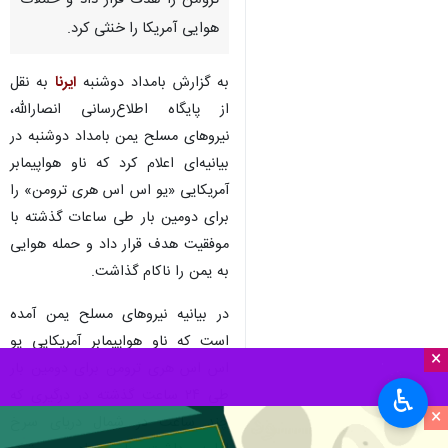
ترومن را هدف قرار داد و حملات
هوایی آمریکا را خنثی کرد.
به گزارش بامداد دوشنبه
ایرنا
به نقل
از پایگاه اطلاع‌رسانی انصارالله،
نیروهای مسلح یمن بامداد دوشنبه در
بیانیه‌ای اعلام کرد که ناو هواپیمابر
آمریکایی «یو اس اس هری ترومن» را
برای دومین بار طی ساعات گذشته با
موفقیت هدف قرار داد و حمله هوایی
به یمن را ناکام گذاشت.
در بیانیه نیروهای مسلح یمن آمده
است که ناو هواپیمابر آمریکایی یو
×
اس اس هری ترومن برای دومین بار
♿︎
طی ۲۴ ساعت گذشته در درگیری که
×
چند ساعت در شمال دریای سرخ