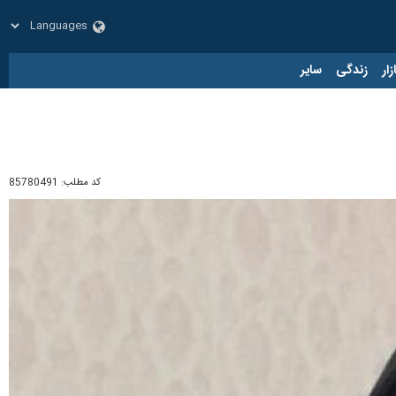
زار
زندگی
سایر
کد مطلب:
85780491