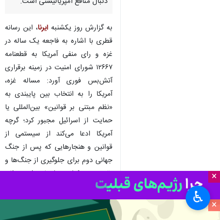
دوره دوم ریاست جمهوری «دونالد
ترامپ» را پایانی بر «نظم مبتنی بر
قوانین» دانست که در آن کاخ
سفید بدون ریاکاری‌های گذشته به
دنبال منافع امپریالیستی است.
به گزارش روز یکشنبه
ایرنا
، این رسانه
قطری با اشاره به فاجعه یک ساله در
غزه و رای منفی آمریکا به قطعنامه
۱۲۶۶۷ شورای امنیت در زمینه برقراری
آتش‌بس فوری آورد: مساله غزه،
آمریکا را به انتخاب بین پایبندی به
«نظم مبتنی بر قوانین» بین‌المللی یا
×
حمایت از اسرائیل مجبور کرد؛ گرچه
♿︎
آمریکا ادعا می‌کند از سیستمی از
×
قوانین و هنجارهایی که پس از جنگ